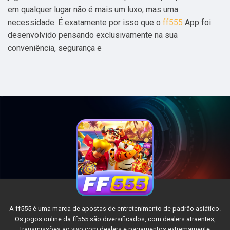
em qualquer lugar não é mais um luxo, mas uma
necessidade. É exatamente por isso que o
ff555
App foi
desenvolvido pensando exclusivamente na sua
conveniência, segurança e
A ff555 é uma marca de apostas de entretenimento de padrão asiático.
Os jogos online da ff555 são diversificados, com dealers atraentes,
transmissões ao vivo com dealers e pagamentos extremamente