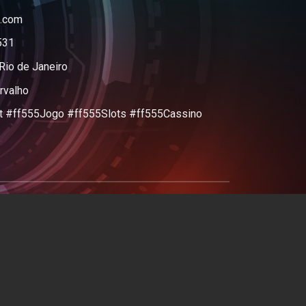
l.com
531
 Rio de Janeiro
rvalho
t #ff555Jogo #ff555Slots #ff555Cassino