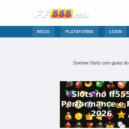
Skip
to
content
INÍCIO
PLATAFORMA
LOGIN
Domine Slots com guias do 