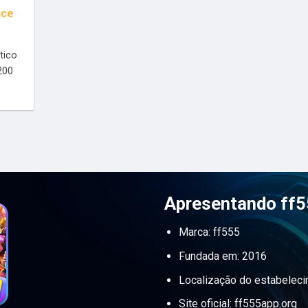
nce
tico
200
Apresentando ff
Marca: ff555
Fundada em: 2016
Localização do estabeleci
Site oficial: ff555app.org