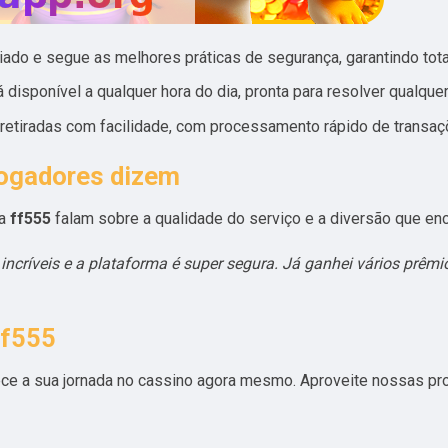
iado e segue as melhores práticas de segurança, garantindo tota
disponível a qualquer hora do dia, pronta para resolver qualque
retiradas com facilidade, com processamento rápido de transaç
jogadores dizem
na
ff555
falam sobre a qualidade do serviço e a diversão que en
 incríveis e a plataforma é super segura. Já ganhei vários prê
ff555
e a sua jornada no cassino agora mesmo. Aproveite nossas pro