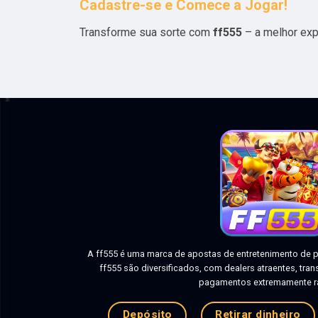
Cadastre-se e Comece a Jogar!
Transforme sua sorte com
ff555
– a melhor exp
A ff555 é uma marca de apostas de entretenimento de pa
ff555 são diversificados, com dealers atraentes, tra
pagamentos extremamente r
Depósito
Retirar dinheiro