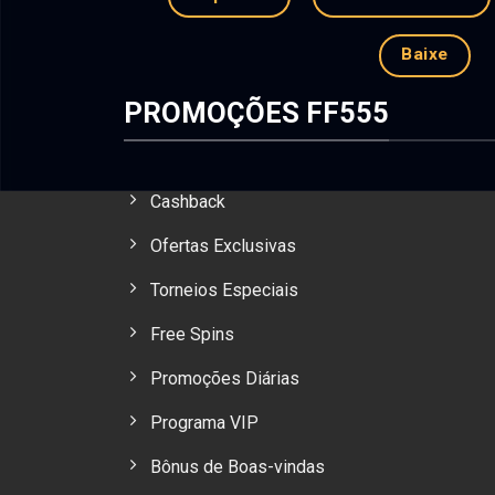
Baixe
PROMOÇÕES FF555
Cashback
Ofertas Exclusivas
Torneios Especiais
Free Spins
Promoções Diárias
Programa VIP
Bônus de Boas-vindas