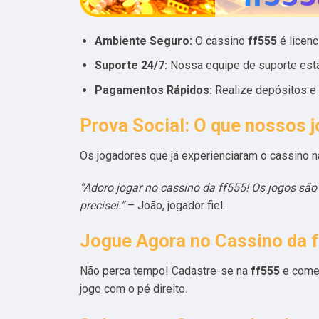
Ambiente Seguro:
O cassino
ff555
é licenc
Suporte 24/7:
Nossa equipe de suporte está 
Pagamentos Rápidos:
Realize depósitos e 
Prova Social: O que nossos 
Os jogadores que já experienciaram o cassino 
“Adoro jogar no cassino da ff555! Os jogos são
precisei.”
– João, jogador fiel.
Jogue Agora no Cassino da 
Não perca tempo! Cadastre-se na
ff555
e comec
jogo com o pé direito.