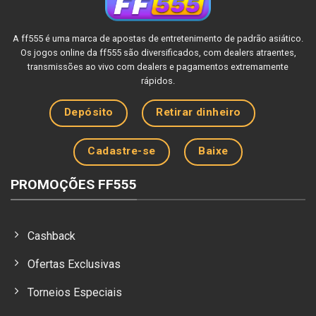
A ff555 é uma marca de apostas de entretenimento de padrão asiático.
Os jogos online da ff555 são diversificados, com dealers atraentes,
transmissões ao vivo com dealers e pagamentos extremamente
rápidos.
Depósito
Retirar dinheiro
Cadastre-se
Baixe
PROMOÇÕES FF555
Cashback
Ofertas Exclusivas
Torneios Especiais