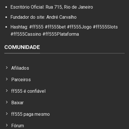
Escritório Oficial: Rua 715, Rio de Janeiro
Fundador do site: André Carvalho
Hashtag: #ff555 #ff555bet #ff555Jogo #ff555Slots
#ff555Cassino #ff555Plataforma
COMUNIDADE
Afiliados
Parceiros
ff555 é confiável
Baixar
ff555 paga mesmo
Fórum